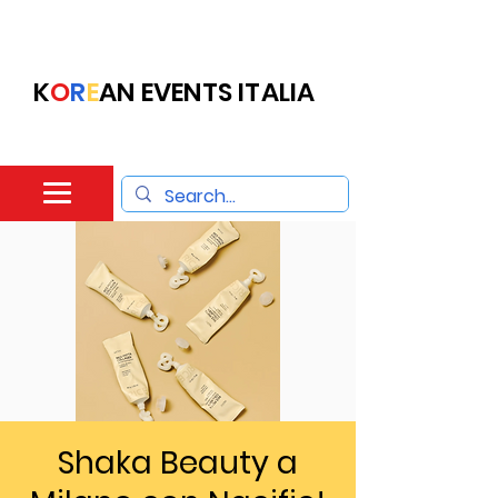
K
O
R
E
AN EVENTS ITALIA
Shaka Beauty a