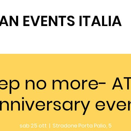
AN EVENTS ITALIA
SOSTIENICI
eep no more- AT
nniversary eve
sab 25 ott
  |  
Stradone Porta Palio, 5