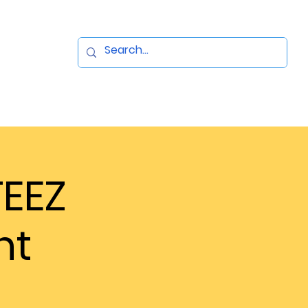
EEZ
nt