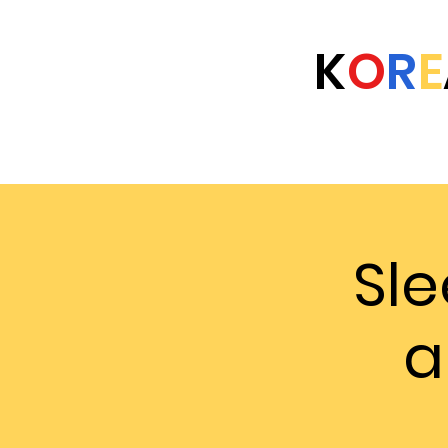
K
O
R
E
Home
Eventi
Università
FAQ
Sl
a