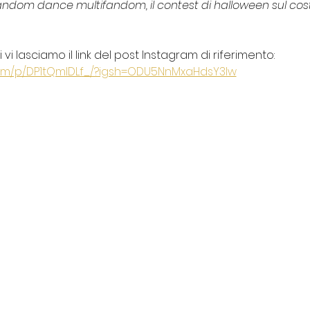
andom dance multifandom, il contest di halloween sul cost
vi lasciamo il link del post Instagram di riferimento: 
com/p/DP1tQmIDLf_/?igsh=ODU5NnMxaHdsY3Iw