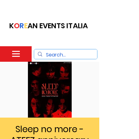
K
O
R
E
AN EVENTS ITALIA
Sleep no more -