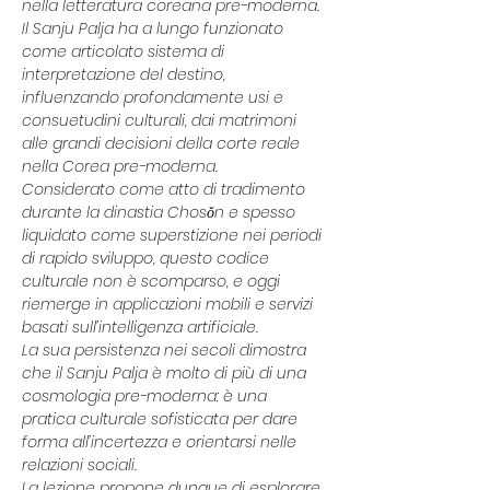
nella letteratura coreana pre-moderna. 
Il Sanju Palja ha a lungo funzionato 
come articolato sistema di 
interpretazione del destino, 
influenzando profondamente usi e 
consuetudini culturali, dai matrimoni 
alle grandi decisioni della corte reale 
nella Corea pre-moderna. 
Considerato come atto di tradimento 
durante la dinastia Chosǒn e spesso 
liquidato come superstizione nei periodi 
di rapido sviluppo, questo codice 
culturale non è scomparso, e oggi 
riemerge in applicazioni mobili e servizi 
basati sull’intelligenza artificiale. 
La sua persistenza nei secoli dimostra 
che il Sanju Palja è molto di più di una 
cosmologia pre-moderna: è una 
pratica culturale sofisticata per dare 
forma all’incertezza e orientarsi nelle 
relazioni sociali. 
La lezione propone dunque di esplorare 