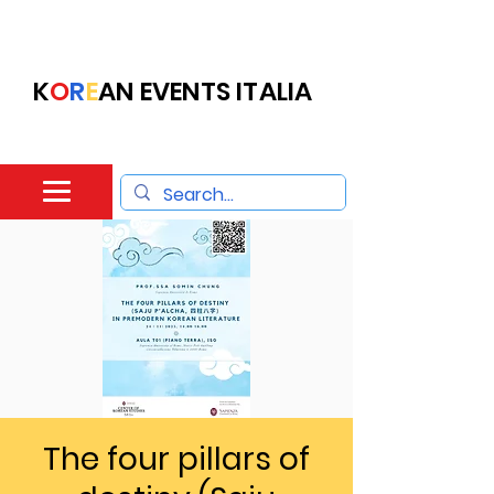
K
O
R
E
AN EVENTS ITALIA
The four pillars of