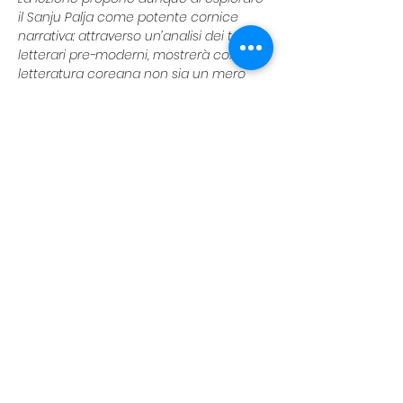
il Sanju Palja come potente cornice 
narrativa: attraverso un’analisi dei testi 
letterari pre-moderni, mostrerà come la 
letteratura coreana non sia un mero 
riflesso passivo di credenze fatalistiche 
ma uno spazio attivo, talvolta sovversivo, 
in cui l’idea stessa di destino veniva 
indagata, messa in dubbio e 
contestata. 
Per maggiori informazioni vi lasciamo 
il link del post Instagram di riferimento:
https://www.instagram.com/p/DRJ_ih1jEx
v/?igsh=aWR6Y2duNzF2djRl