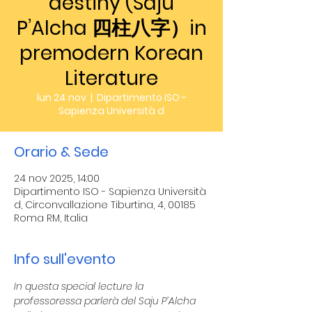
destiny (Saju
P’Alcha 四柱八字）in
premodern Korean
Literature
lun 24 nov
  |  
Dipartimento ISO -
Sapienza Università d
Orario & Sede
24 nov 2025, 14:00
Dipartimento ISO - Sapienza Università
d, Circonvallazione Tiburtina, 4, 00185
Roma RM, Italia
Info sull'evento
In questa special lecture la 
professoressa parlerà del Saju P’Alcha 