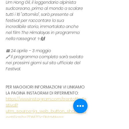
Um Hong Gil, il leggendario alpinista 
sudcoreano, primo al mondo a scalare 
tutti i 16 "ottomila", sarà presente al 
festival per raccontare la sua 
incredibile storia, immortalata anche 
nel film The Himalayas in programma 
nella rassegna! ✨️🙌
​📅 24 aprile – 3 maggio
🔗 Il programma completo sarà svelato 
nei prossimi giorni sul sito ufficiale del 
Festival.
PER MAGGIORI INFORMAZIONI VI LINKIAMO 
LA PAGINA INSTAGRAM DI RIFERIMENTO: 
https://www.instagram.com/trentofilmfe
stival?
utm_source=ig_web_button_share_sh
eet&igsh=ZDNlZDc0MzIxNw==