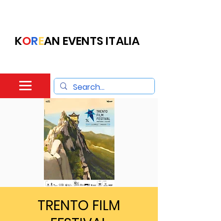
K
O
R
E
AN EVENTS ITALIA
TRENTO FILM