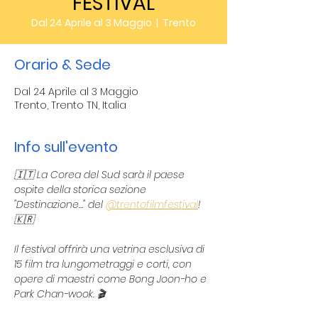
FESTIVAL
Dal 24 Aprile al 3 Maggio
  |  
Trento
Orario & Sede
Dal 24 Aprile al 3 Maggio
Trento, Trento TN, Italia
Info sull'evento
🇮🇹 La Corea del Sud sarà il paese 
ospite della storica sezione 
"Destinazione…" del 
@trentofilmfestival
! 
🇰🇷
Il festival offrirà una vetrina esclusiva ​di 
15 film tra lungometraggi e corti, con 
opere di maestri come Bong Joon-ho e 
Park Chan-wook. 🎬