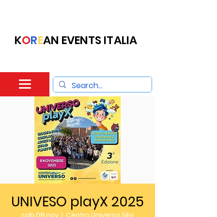
K
O
R
E
AN EVENTS ITALIA
UNIVESO playX 2025
sab 08 nov
  |  
Centro Universo Silvi