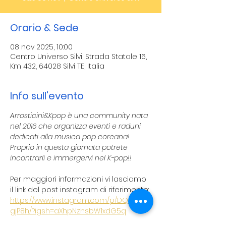
Orario & Sede
08 nov 2025, 10:00
Centro Universo Silvi, Strada Statale 16,
Km 432, 64028 Silvi TE, Italia
Info sull'evento
Arrosticini&Kpop è una community nata 
nel 2016 che organizza eventi e raduni 
dedicati alla musica pop coreana! 
Proprio in questa giornata potrete 
incontrarli e immergervi nel K-pop!!
Per maggiori informazioni vi lasciamo 
il link del post instagram di riferimento:
https://www.instagram.com/p/DQBeHM
gjP8h/?igsh=aXhpNzhsbW1xdG5q