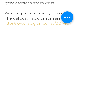
gesto diventano poesia visiva. 
Per maggiori informazioni, vi lasciamo 
il link del post Instagram di riferimento:
https://www.instagram.com/p/DO7VPbV
CAaA/?igsh=MThxazRhbTc5emgyZg==
koreanevents.ita@gmail.com
©2023 by Korean events Italia. Creato con Wix.com