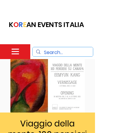
K
O
R
E
AN EVENTS ITALIA
Viaggio della