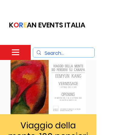
K
O
R
E
AN EVENTS ITALIA
Viaggio della