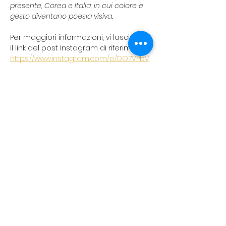
presente, Corea e Italia, in cui colore e 
gesto diventano poesia visiva. 
Per maggiori informazioni, vi lasciamo 
il link del post Instagram di riferimento:
https://www.instagram.com/p/DO7VPbV
CAaA/?igsh=MThxazRhbTc5emgyZg==
koreanevents.ita@gmail.com
©2023 by Korean events Italia. Creato con Wix.com