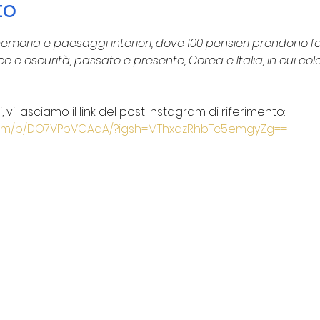
to
memoria e paesaggi interiori, dove 100 pensieri prendono fo
e e oscurità, passato e presente, Corea e Italia, in cui co
 vi lasciamo il link del post Instagram di riferimento:
.com/p/DO7VPbVCAaA/?igsh=MThxazRhbTc5emgyZg==