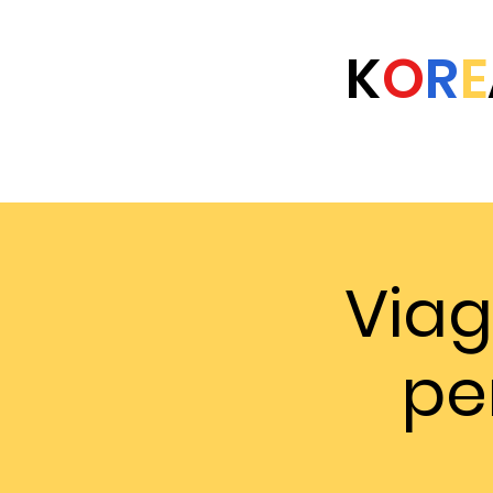
K
O
R
E
Home
Eventi
Università
FAQ
Viag
pe