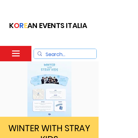
K
O
R
E
AN EVENTS ITALIA
WINTER WITH STRAY