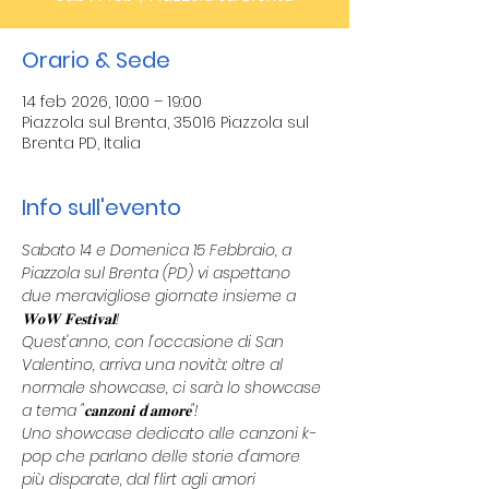
Orario & Sede
14 feb 2026, 10:00 – 19:00
Piazzola sul Brenta, 35016 Piazzola sul
Brenta PD, Italia
Info sull'evento
Sabato 14 e Domenica 15 Febbraio, a 
Piazzola sul Brenta (PD) vi aspettano 
due meravigliose giornate insieme a 
𝐖𝐨𝐖 𝐅𝐞𝐬𝐭𝐢𝐯𝐚𝐥!
Quest'anno, con l'occasione di San 
Valentino, arriva una novità: oltre al 
normale showcase, ci sarà lo showcase 
a tema "𝐜𝐚𝐧𝐳𝐨𝐧𝐢 𝐝'𝐚𝐦𝐨𝐫𝐞"!
Uno showcase dedicato alle canzoni k-
pop che parlano delle storie d'amore 
più disparate, dal flirt agli amori 