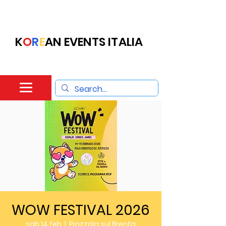
K
O
R
E
AN EVENTS ITALIA
WOW FESTIVAL 2026
sab 14 feb
  |  
Piazzola sul Brenta