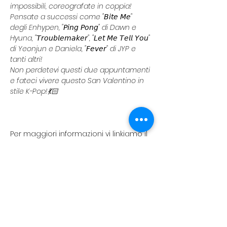
impossibili, coreografate in coppia!
Pensate a successi come "𝘉𝘪𝘵𝘦 𝘔𝘦" 
degli Enhypen, "𝘗𝘪𝘯𝘨 𝘗𝘰𝘯𝘨" di Dawn e 
Hyuna, "𝘛𝘳𝘰𝘶𝘣𝘭𝘦𝘮𝘢𝘬𝘦𝘳", "𝘓𝘦𝘵 𝘔𝘦 𝘛𝘦𝘭𝘭 𝘠𝘰𝘶" 
di Yeonjun e Daniela, "𝘍𝘦𝘷𝘦𝘳" di JYP e 
tanti altri!
Non perdetevi questi due appuntamenti 
e fateci vivere questo San Valentino in 
stile K-Pop!💃🏻
Per maggiori informazioni vi linkiamo il 
post instagram di riferimento: 
https://www.instagram.com/p/DT5oLdZj
cMB/?
utm_source=ig_web_copy_link&igsh=M
zRlODBiNWFlZA==